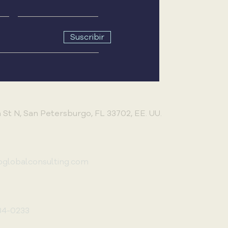
Suscribir
 St N, San Petersburgo, FL 33702, EE. UU.
pglobalconsulting.com
34-0233