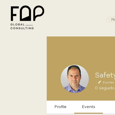
H
Safet
Escritor
0
seguido
Profile
Events