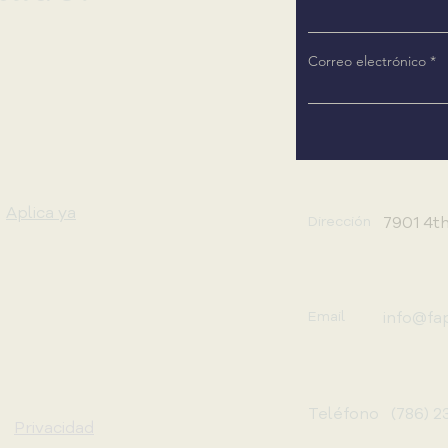
Correo electrónico
Aplica ya
Dirección
7901 4th
Email
info@fa
Teléfono (786) 2
Privacidad