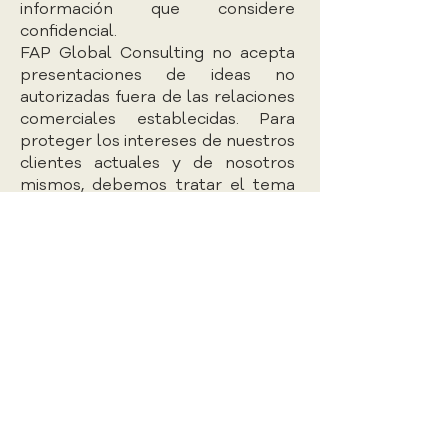
información que considere
confidencial.
FAP Global Consulting no acepta
presentaciones de ideas no
autorizadas fuera de las relaciones
comerciales establecidas. Para
proteger los intereses de nuestros
clientes actuales y de nosotros
mismos, debemos tratar el tema
de dichas presentaciones con
sumo cuidado. Es importante
destacar que, sin una relación
comercial clara, FAP Global
Consulting no puede y no trata
ningún envío de este tipo con
confidencialidad. En consecuencia,
no comunique presentaciones de
ideas no autorizadas a FAP Global
Consulting a través de este sitio
web. Cualquier idea divulgada a