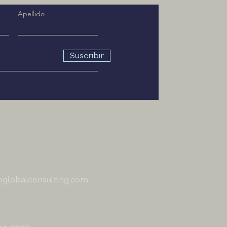
Apellido
Suscribir
 St N, San Petersburgo, FL 33702, EE. UU.
pglobalconsulting.com