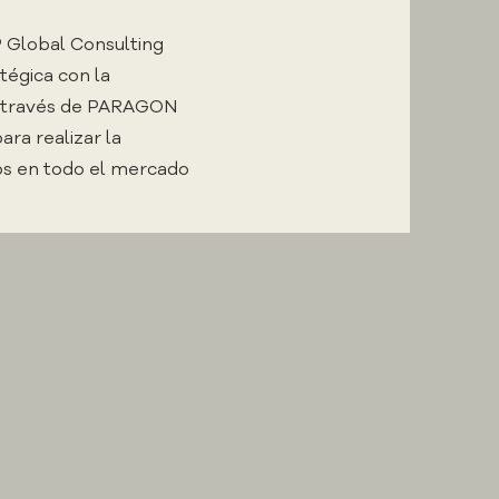
P Global Consulting
tégica con la
a través de PARAGON
a realizar la
tos en todo el mercado