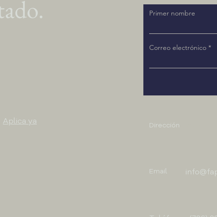
tado.
Primer nombre
Correo electrónico
Aplica ya
Dirección
7901 4th
Email
info@fa