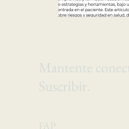
Mantente conec
Suscribir.
FAP